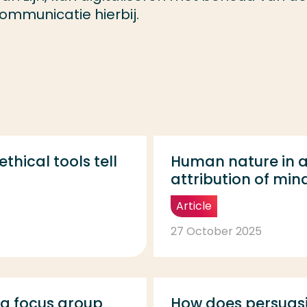
ommunicatie hierbij.
thical tools tell
Human nature in a 
attribution of min
Article
27 October 2025
 a focus group
How does persuasi