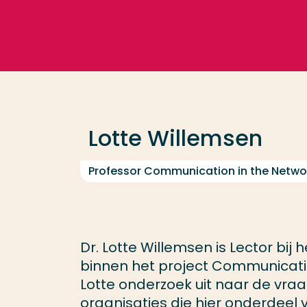
Go directly to the content
Frequent searches
Study programme
Lotte Willemsen
Contact
Professor Communication in the Netwo
Dr. Lotte Willemsen is Lector bij 
binnen het project Communicatio
Lotte onderzoek uit naar de vr
organisaties die hier onderdeel 