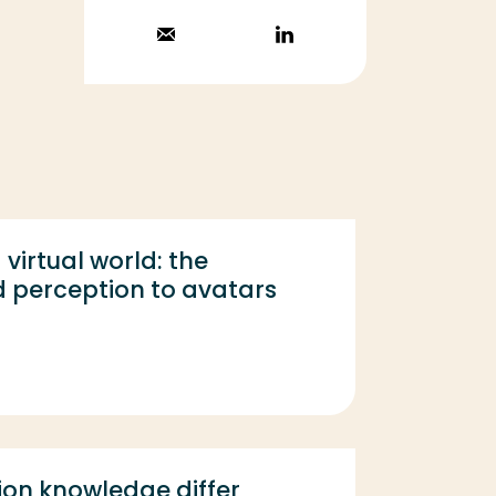
Stuur een email
Volg op
LinkedIn
virtual world: the
d perception to avatars
on knowledge differ