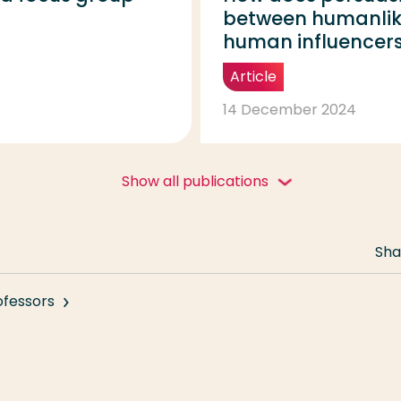
between humanlike
human influencer
Article
14 December 2024
Show all publications
Sha
ofessors