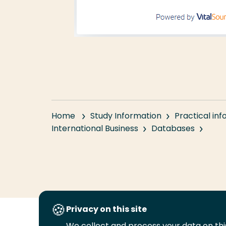
Home
Study Information
Practical in
International Business
Databases
Privacy on this site
We collect and process your data on this