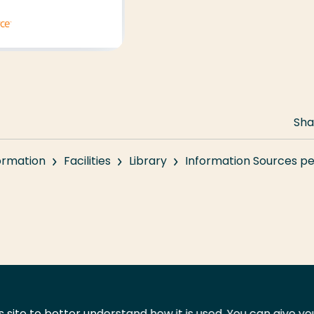
Sha
formation
Facilities
Library
Information Sources p
 site to better understand how it is used. You can give y