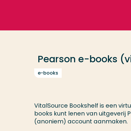
Go directly to the content
Frequent searches
Study programme
Pearson e-books (v
Contact
e-books
VitalSource Bookshelf is een virt
books kunt lenen van uitgeverij
(anoniem) account aanmaken.