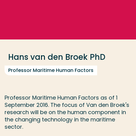
Go directly to the content
... > Hans van den Broek PhD
Frequent searches
Study programme
Hans van den Broek PhD
Contact
Professor Maritime Human Factors
Professor Maritime Human Factors as of 1
September 2016. The focus of Van den Broek's
research will be on the human component in
the changing technology in the maritime
sector.