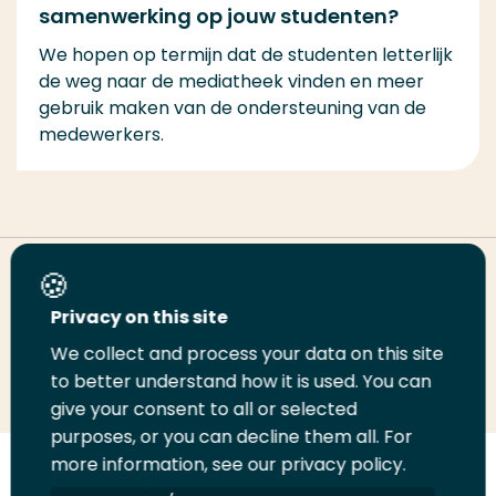
samenwerking op jouw studenten?
We hopen op termijn dat de studenten letterlijk
de weg naar de mediatheek vinden en meer
gebruik maken van de ondersteuning van de
medewerkers.
Share this page
Privacy on this site
We collect and process your data on this site
Share
Share
Share
Email
Print
to better understand how it is used. You can
on
on
on
this
this
give your consent to all or selected
LinkedIn
Twitter
Facebook
page
page
purposes, or you can decline them all. For
more information, see our privacy policy.
Follow