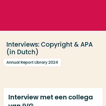
Go directly to the content
... > Interviews Library Annual Report 2024: Copyrigh
Frequent searches
Study programme
Interviews: Copyright & APA
Contact
(in Dutch)
Annual Report Library 2024
Interview met een collega
van IVG